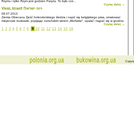
Rzymu i tylko Rzym jest godzien Paryża. To było coś...
Czytaj dalej →
Vivat, Izrael! !ויוה ישראל
09.07.2013
Ziemia Obiecana Zjeść holenderskiego śledzia i napić się belgijskiego piwa, smakować
miejscowe truskawki, popijając rumuńskim winem „Murfatlar”, opalać i kąpać się w grudniu
Czytaj dalej →
w ciepłym morzu ...
1
2
3
4
5
6
7
8
9
10
11
12
13
14
15
16
Copyri