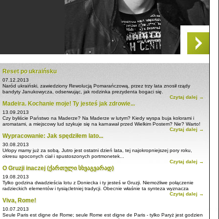
Reset po ukraińsku
07.12.2013
Naród ukraiński, zawiedziony Rewolucją Pomarańczową, przez trzy lata znosił rządy
bandyty Janukowycza, odserwując, jak rodzinka prezydenta bogaci się.
Czytaj dalej →
Madeira. Kochanie moje! Ty jesteś jak zdrowie...
13.09.2013
Czy byliście Państwo na Maderze? Na Maderze w lutym? Kiedy wyspa buja kolorami i
aromatami, a miejscowy lud szykuje się na karnawał przed Wielkim Postem? Nie? Warto!
Czytaj dalej →
Wypracowanie: Jak spędziłem lato...
30.08.2013
Urlopy mamy już za sobą. Jutro jest ostatni dzień lata, tej najokropniejszej pory roku,
okresu spoconych ciał i spustoszonych portmonetek...
Czytaj dalej →
O Gruzji inaczej (ქართული სხვაგვარად)
19.08.2013
Tylko godzina dwadzieścia lotu z Doniecka i ty jesteś w Gruzji. Niemożliwe połączenie
radzieckich elementów i tysiącletniej tradycji. Obecnie właśnie ta synteza wyznacza
Czytaj dalej →
koloryt lokaly...
Viva, Rome!
10.07.2013
Seule Paris est digne de Rome; seule Rome est digne de Paris - tylko Paryż jest godzien