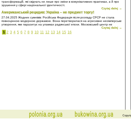
трансформацій, які свідчать не лише про зміни в комунікативних практиках, а й про
зрушення у сфері національної ідентичності.
Czytaj dalej →
Американський рецидив: Україна – не предмет торгу!
27.04.2025
Жодних сумнівів: Російська Федерація після розпаду СРСР не стала
повноцінною модерною державою. Вона перетворилася на агресивне неоімперське
утворення, яке паразитує на уламках радянської епохи. Московський центр не
Czytaj dalej →
просто відмовився інтегруватися у світову спільноту на засадах рівноправного
партнерства, він обрав шлях домінування, підкорення та експансії. Власне, Росія є
1
2
3
4
5
6
7
8
9
10
11
12
13
14
15
16
типовою неоколонією – лише з тією відмінністю, що вона прагне сама бути
метрополією.
Copyri