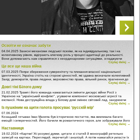
Освоїти не означає забути
04.04.2025
Захисні механізми людської психіки, як на індивідуальному, так і на
колективному рівнях, відіграють ключову роль у процесі адаптації до реальності.
Вони допомагають нам справлятися з неординарними ситуаціями, згладжуючи
Czytaj dalej →
гострі кути некомфортної дійсності та приводячи її у відповідність до нашої
Це все ще наша війна
особистої картини світу. Цей процес особливо помітний у контексті глобальних
потрясінь, таких як війна в Україні.
07.03.2025
Попри збереження суверенітету та плекання власної національної
ідентичності, Україна стоїть на сторожі цінностей, які здавна визначали колективний
Захід: демократія, права людини, верховенство права, вільний ринок, прагнення до
Czytaj dalej →
добробуту, рівність та повага до особистості. Ба більше, Україна захищає
Довгі тіні Білого дому
фундаменти політичних та економічних союзів, таких як НАТО та Європейський
Союз, які є стовпами стабільності та співпраці в регіоні та світі. Ці цінності постійно
21.02.2025
Трамп і його команда намагаються змінити дискурс війни Росії з
підриваються російською агресією!
Україною на "український конфлікт", усуваючи компонент московської агресії та
експансії. Нова деструкційна влада у Білому домі змінює світовий лад, занурюючи
Czytaj dalej →
людство у вир хаосу. Не піддаваймося!
Із пушкіним на щити голота просуває ‘русскій мір’
07.06.2024
Козацький гетьман Іван Мазепа був історичною постаттю, яка викликала багато
емоцій і сеперечностей. Його бачили як романтичного героя, але зображували його
Czytaj dalej →
також як зрадника… Московського царства.
Наставниця
Державний діяч європейського масштабу, талановитий політик, меценат, освічена
19.02.2024
«Картки! Усі розумні думки, цитати зі статей й монографій ретельно
людина, людина з трагічною долею і складним характером – таким він увійшов до
записуй на картках. Переглядай, перечитуй і аналізуй. А потім намагайся укласти їх