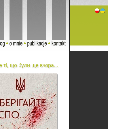
 ті, що були ще вчора...