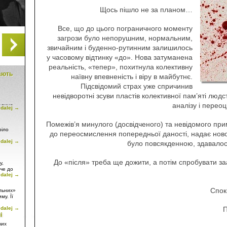
Щось пішло не за планом…
Все, що до цього пограничного моменту
загрози було непорушним, нормальним,
звичайним і буденно-рутинним залишилось
у часовому відтинку «до». Нова затуманена
реальність, «тепер», похитнула колективну
тають
наївну впевненість і віру в майбутнє.
Підсвідомий страх уже спричинив
невідворотні зсуви пластів колективної пам’яті людс
аналізу і переоц
юдина
 dalej →
ття дому
ком,
Помежів’я минулого (досвідченого) та невідомого пр
сторії
ріло
до переосмислення попередньої даності, надає новог
 dalej →
и
 звану
було повсякденною, здавало
» –
му
До «після» треба ще дожити, а потім спробувати за
у,
нях
жче до
 dalej →
Спок
льних»
у
му. Її
тільки
 dalej →
П
сть
і
а, як
 не
ких