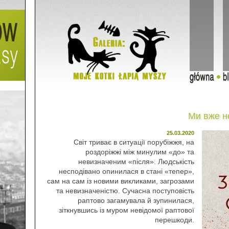
Ми вже не
25.03.2020
Світ триває в ситуації порубіжжя, на
роздоріжжі між минулим «до» та
невизначеним «після». Людськість
несподівано опинилася в стані «тепер»,
сам на сам із новими викликами, загрозами
та невизначеністю. Сучасна поступовість
раптово загамувала й зупинилася,
зіткнувшись із муром невідомої раптової
перешкоди.