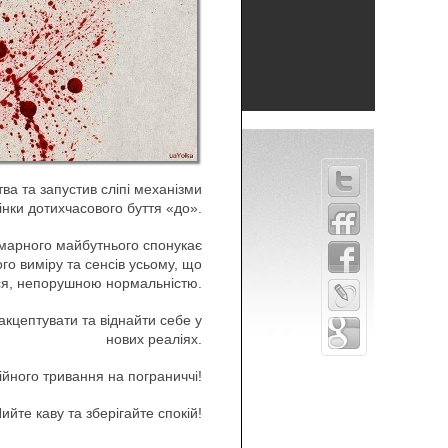
тва та запустив сліпі механізми
інки дотихчасового буття «до».
имарного майбутнього спонукає
о виміру та сенсів усьому, що
ся, непорушною нормальністю.
акцептувати та віднайти себе у
нових реаліях.
ійного тривання на пограниччі!
ийте каву та зберігайте спокій!