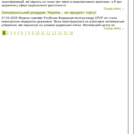
трансформацій, які свідчать не лише про зміни в комунікативних практиках, а й про
зрушення у сфері національної ідентичності.
Czytaj dalej →
Американський рецидив: Україна – не предмет торгу!
27.04.2025
Жодних сумнівів: Російська Федерація після розпаду СРСР не стала
повноцінною модерною державою. Вона перетворилася на агресивне неоімперське
утворення, яке паразитує на уламках радянської епохи. Московський центр не
Czytaj dalej →
просто відмовився інтегруватися у світову спільноту на засадах рівноправного
партнерства, він обрав шлях домінування, підкорення та експансії. Власне, Росія є
1
2
3
4
5
6
7
8
9
10
11
12
13
14
15
16
типовою неоколонією – лише з тією відмінністю, що вона прагне сама бути
метрополією.