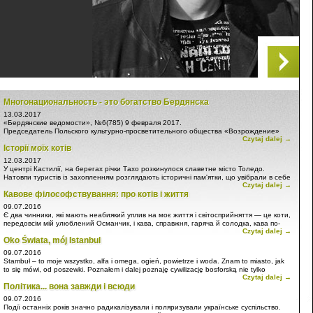
Многонациональность - это богатство Бердянска
13.03.2017
«Бердянские ведомости», №6(785) 9 февраля 2017.
Председатель Польского культурно-просветительного общества «Возрождение»
Czytaj dalej →
Алексей Сухомлинов: «Многонациональность - это богатство Бердянска»
Історії моїх котів
Интервью.
12.03.2017
У центрі Кастилії, на берегах річки Тахо розкинулося славетне місто Толедо.
Натовпи туристів із захопленням розглядають історичні пам'ятки, що увібрали в себе
Czytaj dalej →
найкраще з багатьох культур і двох цивілізацій. Тут, як і в багатьох містах
Кавове філософствування: про котів і життя
Іберійського півострова, берберсько-ісламська культура накладається на
європейсько-християнську...
09.07.2016
Є два чинники, які мають неабиякий уплив на моє життя і світосприйняття — це коти,
передовсім мій улюблений Османчик, і кава, справжня, гаряча й солодка, кава по-
Czytaj dalej →
турецьки. Зазвичай мій ранок починається з муркання смугастої істоти і горнятка
Oko Świata, mój Istanbul
коричневої запашної суміші.
09.07.2016
Stambuł – to moje wszystko, alfa i omega, ogień, powietrze i woda. Znam to miasto, jak
to się mówi, od poszewki. Poznałem i dalej poznaję cywilizację bosforską nie tylko
Czytaj dalej →
oczami, a może przede wszystkim, sercem i rozumem. Oto kilka moich publikacji, które
Політика... вона завжди і всюди
umieściłem na Facebooku.
09.07.2016
Події останніх років значно радикалізували і поляризували українське суспільство.