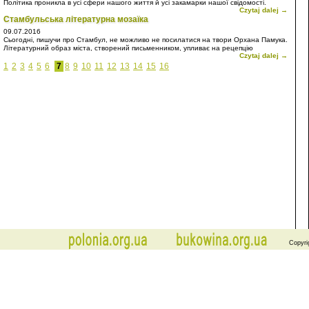
Політика проникла в усі сфери нашого життя й усі закамарки нашої свідомості.
Czytaj dalej →
Звичайно, це відбилося й на моїх постах на Фесбуку. Читайте, думайте,
Стамбульська літературна мозаїка
сперечайтеся.
09.07.2016
Сьогодні, пишучи про Стамбул, не можливо не посилатися на твори Орхана Памука.
Літературний образ міста, створений письменником, упливає на рецепцію
Czytaj dalej →
Стамбула. Не тільки на мою рецепцію, а й усіх сучасників, які читали прозу Памука.
1
2
3
4
5
6
7
8
9
10
11
12
13
14
15
16
Copyri