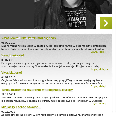
Vivat, Malta! Tutaj zatrzymał się czas
06.07.2013
Magnetyczna wyspa Malta w parze z Gozo samotnie trwają w bezgranicznej przestrzeni
błękitu. Żółtawo-szare kamienice wrosły w skały, podobno, jak losy tubylców w burzliwe
Czytaj dalej →
dzieje swojej krainy. ...
Viva, Brukselo!
06.07.2013
Pewnym zimowym i pochmurnym wieczorem dotarłem tutaj po raz pierwszy, nie
spodziewając się na szczególne wrażenia i specjalne emocje. Przyjechałem, żeby
Czytaj dalej →
zaliczyć to miasto, ponieważ leżało ...
Viva, Lizbono!
04.07.2013
Ceglaste fale dachów rozcina wstęga lazurowej potęgi Tagus, unoszącej tysiącletnie
dzieje gdzieś daleko za horyzont. Pajęczyna uliczek Alfamy zaćmiewa świadomość i
Czytaj dalej →
miesza rzeczywistość z historią. ...
Turcja krajem na rozdrożu: mitologizacja Europy
28.11.2012
W społeczeństwie polskim problematyka państw i narodów o charakterze nie-europejskim
(do jakich niewątpliwie zalicza się Turcja, mimo części swojego terytorium w Europie)
Czytaj dalej →
praktycznie nie istnieje. Trudno przytoczyć nawet jakiekolwiek ...
Miej oczy i serce otwarte...
09.11.2012
Za kilka dni po raz kolejny w tym roku srebrne skrzydła z czerwoną charakterystyczną