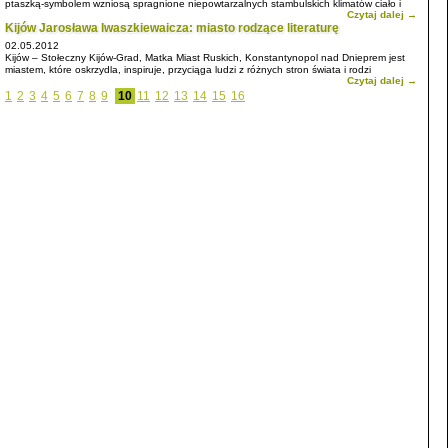
ptaszką-symbolem wzniosą spragnione niepowtarzalnych stambulskich klimatów ciało i
Czytaj dalej →
duszę ponad chmury listopadowej ukraińskiej jesieni.
Kijów Jarosława Iwaszkiewaicza: miasto rodzące literaturę
02.05.2012
Kijów – Stołeczny Kijów-Grad, Matka Miast Ruskich, Konstantynopol nad Dnieprem jest
miastem, które oskrzydla, inspiruje, przyciąga ludzi z różnych stron świata i rodzi
Czytaj dalej →
literaturę”.
1
2
3
4
5
6
7
8
9
10
11
12
13
14
15
16
Tu, na brzegach siwego Borysfenu krzyżowały się drogi prowadzące z Północy na
Południe i ze Wschodu na Zachód, tu mieszały się nurty kulturowo-obyczajowe Orientu i
Okcydentu, tu stykały się interesy Bizancjum i Rzymu. Kijów od zawsze związany był z tą
wielką, tajemniczą rzeką. Poprzecinane niezliczonymi jarami, górujące nad rozlewiskiem
Dniepru wzgórza, okazały się idealnym miejscem na założenie osady. Nie brakowało tu
zwierzyny, grzybów i jagód, gdyż średniowieczny Kijów leżał na skraju ogromnej poleskiej
puszczy. Rzeka dostarczała ryb, odgradzała od nieprzyjaciół i służyła jako trakt
komunikacyjny, łączący stolicę Rusi ze światem.