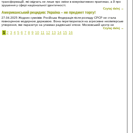
трансформацій, які свідчать не лише про зміни в комунікативних практиках, а й про
зрушення у сфері національної ідентичності.
Czytaj dalej →
Американський рецидив: Україна – не предмет торгу!
27.04.2025
Жодних сумнівів: Російська Федерація після розпаду СРСР не стала
повноцінною модерною державою. Вона перетворилася на агресивне неоімперське
утворення, яке паразитує на уламках радянської епохи. Московський центр не
Czytaj dalej →
просто відмовився інтегруватися у світову спільноту на засадах рівноправного
партнерства, він обрав шлях домінування, підкорення та експансії. Власне, Росія є
1
2
3
4
5
6
7
8
9
10
11
12
13
14
15
16
типовою неоколонією – лише з тією відмінністю, що вона прагне сама бути
метрополією.