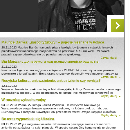
Maurice Barrès: „naród tytułowy” – pojęcie nieznane w Polsce
28.11.2023
Maurice Barrès, francuski pisarz i polityk, był jednym z najwybitniejszych
przedstawicieli francuskiego nacjonalizmu na przełomie XIX i XX wieku. W swoich
pracach często odwoływał się do pojęcia narodu tytułowego.
Czytaj dalej →
Barrès uważał, że naród tytułowy to naród, który jest dominujący w państwie, w którym
Від Майдану до перемоги над псевдоімперією рашистів
żyje. Naród ten ma swoją własną kulturę, tradycje i język, które są przekazywane z
pokolenia na pokolenie. Naród tytułowy ma również prawo do samostanowienia i do
21.11.2023
obrony swojej tożsamości.
Революція Гідності, яка відбулася в Україні в 2013-2014 роках, була поворотним
моментом в історії країни. Вона стала символом боротьби українського народу за
Czytaj dalej →
свободу, демократію та європейське майбутнє.
Rosyjska kultura: unieważnienie, unicestwienie czy rewizja?
12.11.2023
Wojna w Ukrainie to punkt zwrotny w historii rosyjskiej kultury. Zmusza nas do ponownego
przemyślenia sposobu, w jaki postrzegamy tę kulturę. Nie możemy już ignorować jej
Czytaj dalej →
imperialistycznego charakteru i związków z przemocą. Musimy zacząć postrzegać rosyjską
W rocznicę wybuchu wojny
kulturę jako złożoną i kontrowersyjną, która zawiera zarówno elementy piękne, jak i
przerażające.
03.03.2023
W dniu 27 lutego Zarząd Wydziału I Towarzystwa Naukowego
Warszawskiego zorganizowało spotkanie naukowe, na którym prof. dr. hab. Lech
Suchomłynow z Instytutu Slawistyki PAN przedstawił referat „Wojna rosyjsko-ukraińska:
Czytaj dalej →
rozwód cywilizacji? (relacje Polaków z okupowanego miasta)”.
Bo teraz wypowiada się Ukraina
03.12.2022
Wojna rosyjsko-ukraińska zdominowała percepcję świata i zasadniczo
zmieniła obraz świata na całej planecie. W sposób szczególny kontemplują te okrutne