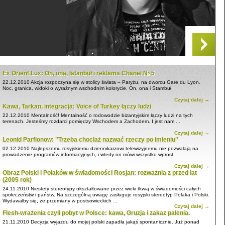
Ex Orient Lux: On, ona, Istanbuł i reklama Chanel № 5
22.12.2010
Akcja rozpoczyna się w stolicy świata – Paryżu, na dworcu Gare du Lyon.
Noc, granica, widoki o wyraźnym wschodnim kolorycie. On, ona i Stambuł.
Czytaj dalej →
Kawa, Tarkan, integracja: Voice of Turkey łączy ludzi
22.12.2010
Mentalność! Mentalność o rodowodzie bizantyjskim łączy ludzi na tych
terenach. Jesteśmy rozdarci pomiędzy Wschodem a Zachodem. I jest nam ...
Czytaj dalej →
Leonid Parfionow: "Trzeba chociaż nazwać rzeczy po imieniu"
02.12.2010
Najlepszemu rosyjskiemu dziennikarzowi telewizyjnemu nie pozwalają na
prowadzenie programów informacyjnych, i wtedy on mówi wszystko wprost.
Czytaj dalej →
Obraz Polski i Polaków w świadomości Rosjan: rozważnia z przed lat
(2005 rok)
24.11.2010
Niestety stereotypy ukształtowane przez wieki tkwią w świadomości całych
społeczeństw i państw. Na szczególną uwagę zasługuje rosyjski stereotyp Polaka i Polski.
Wydawałby się, że przemiany w postsowieckich ...
Czytaj dalej →
Flesh-wrażenia czyli pobyt w Polsce: kawa, Gruzja i zakaz palenia.
21.11.2010
Decyzja wyjazdu do mojej polski zapadła jakąś spontanicznie. Już ponad