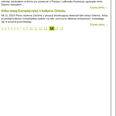
miesiąc siedziałem w domu po powrocie z Paryża i całkowita frustracja ogarnęła mnie.
Dawno marzyłem ...
Czytaj dalej →
Kilka uwag Europejczyka o kulturze Orientu
08.11.2010
Przez stulecia Zachód z pozycji dominującej stwarzał taki obraz Orientu, który
pozwalał kulturze europejskiej zyskać na sile i poczuciu własnej tożsamości, ustawiając
się w pozycji przeciwwagi.
Czytaj dalej →
1
2
3
4
5
6
7
8
9
10
11
12
13
14
15
16