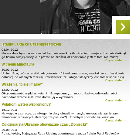
Istanbul. Oda ku Czasoprzestszeni
03.04.2012
Nie ma dnia bym nie wspomniał, bym nie wrócił myślami do tego miejsca, bym nie dotknął
go fibrami swojej duszy. Już prawie od sześciu lat codziennie jestem tam. Nie muszę
Czytaj dalej →
lecieć czy jechać, po prostu obrazy tego miejsca stale wyłaniają się łagodnie z mojej
W cieniu Minotaura
wyobraźni, przysłaniając rzeczywistość i codzienność. Jest we mnie, a ja w nim. Odbieram
to jako najwyższą daność, więc już od dawna nawet nie próbuję dotrzeć do prawdy: co
30.03.2012
mnie łączy z tym miejscem. Niepoznawalna metafizyka naszych stosunków pozostaje
Umbert Eco, twórca teorii dzieła „otwartego” i wieloznacznego, uważał, że sztuka skłania
niewyjaśniona i dlatego taka czarująco słodka, jak owoc dojrzałej kaki czy figi, a raczej
odbiorcę do własnych refleksji. Twierdził też, że „labirynt klasyczny jest sam w sobie nicią
małej wzorzystej filiżanki mocnej tutejszej kawy.
Czytaj dalej →
Ariadny”. Idąc w ślady włoskiego filozofa, spróbuję przedstawić swoją wizję nowych
Wrażenia "białej małpy"
wierszy Mieczysława Arkadiusza Łypa:
W cieniu Minotaura, W krainie Ariadny, Fresk
minojski i Rydwan Heliosa
.
12.02.2012
Okcydentalność rządzi umysłami... Europocentryzm mocno tkwi w podświadomości...
Zachodnie wzorce kulturowe dominują w wyobraźni...
Czytaj dalej →
Polakom wstęp wzbroniony?
Jak my się mylimy, myśląc, że jesteśmy najlepsi! Błąd i zacofanie kulturowe!
Ograniczoność i zamkniętość na „Inność”!
15.12.2011
Na wstępie zaznaczę, że nikogo nie chcę obrazić tym artykułem oraz nie zamierzam
wzmacniać istniejących stereotypów (pseudo?). Chciałbym podzielić się własnymi
Czytaj dalej →
obserwacjami i krótkimi rozważaniami, które były sprowokowane tabliczką, zauważoną na
Od dzisiaj na Ukrainie obowiązuje czas „Doniecki”
vaporetto w Wenecji.
20.09.2011
Po raz kolejny Najwyższa Rada Ukrainy, zdominowana przez frakcję Partii Regionów