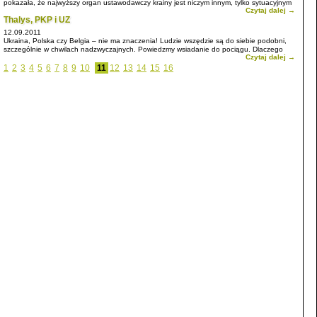
pokazała, że najwyższy organ ustawodawczy krainy jest niczym innym, tylko sytuacyjnym
Czytaj dalej →
zbiegowiskiem idiotów...
Thalys, PKP i UZ
12.09.2011
Ukraina, Polska czy Belgia – nie ma znaczenia! Ludzie wszędzie są do siebie podobni,
szczególnie w chwilach nadzwyczajnych. Powiedzmy wsiadanie do pociągu. Dlaczego
Czytaj dalej →
właśnie pociąg – bo jadę z Brukseli do Paryża...
1
2
3
4
5
6
7
8
9
10
11
12
13
14
15
16