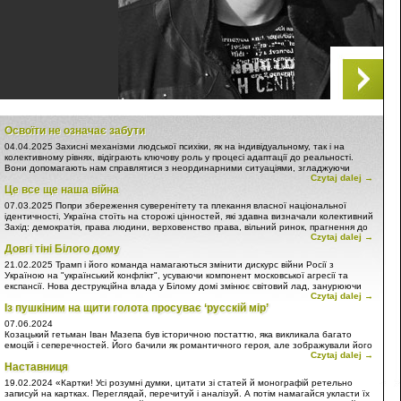
Освоїти не означає забути
04.04.2025
Захисні механізми людської психіки, як на індивідуальному, так і на
колективному рівнях, відіграють ключову роль у процесі адаптації до реальності.
Вони допомагають нам справлятися з неординарними ситуаціями, згладжуючи
Czytaj dalej →
гострі кути некомфортної дійсності та приводячи її у відповідність до нашої
Це все ще наша війна
особистої картини світу. Цей процес особливо помітний у контексті глобальних
потрясінь, таких як війна в Україні.
07.03.2025
Попри збереження суверенітету та плекання власної національної
ідентичності, Україна стоїть на сторожі цінностей, які здавна визначали колективний
Захід: демократія, права людини, верховенство права, вільний ринок, прагнення до
Czytaj dalej →
добробуту, рівність та повага до особистості. Ба більше, Україна захищає
Довгі тіні Білого дому
фундаменти політичних та економічних союзів, таких як НАТО та Європейський
Союз, які є стовпами стабільності та співпраці в регіоні та світі. Ці цінності постійно
21.02.2025
Трамп і його команда намагаються змінити дискурс війни Росії з
підриваються російською агресією!
Україною на "український конфлікт", усуваючи компонент московської агресії та
експансії. Нова деструкційна влада у Білому домі змінює світовий лад, занурюючи
Czytaj dalej →
людство у вир хаосу. Не піддаваймося!
Із пушкіним на щити голота просуває ‘русскій мір’
07.06.2024
Козацький гетьман Іван Мазепа був історичною постаттю, яка викликала багато
емоцій і сеперечностей. Його бачили як романтичного героя, але зображували його
Czytaj dalej →
також як зрадника… Московського царства.
Наставниця
Державний діяч європейського масштабу, талановитий політик, меценат, освічена
19.02.2024
«Картки! Усі розумні думки, цитати зі статей й монографій ретельно
людина, людина з трагічною долею і складним характером – таким він увійшов до
записуй на картках. Переглядай, перечитуй і аналізуй. А потім намагайся укласти їх