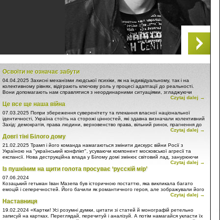
Освоїти не означає забути
04.04.2025
Захисні механізми людської психіки, як на індивідуальному, так і на
колективному рівнях, відіграють ключову роль у процесі адаптації до реальності.
Вони допомагають нам справлятися з неординарними ситуаціями, згладжуючи
Czytaj dalej →
гострі кути некомфортної дійсності та приводячи її у відповідність до нашої
Це все ще наша війна
особистої картини світу. Цей процес особливо помітний у контексті глобальних
потрясінь, таких як війна в Україні.
07.03.2025
Попри збереження суверенітету та плекання власної національної
ідентичності, Україна стоїть на сторожі цінностей, які здавна визначали колективний
Захід: демократія, права людини, верховенство права, вільний ринок, прагнення до
Czytaj dalej →
добробуту, рівність та повага до особистості. Ба більше, Україна захищає
Довгі тіні Білого дому
фундаменти політичних та економічних союзів, таких як НАТО та Європейський
Союз, які є стовпами стабільності та співпраці в регіоні та світі. Ці цінності постійно
21.02.2025
Трамп і його команда намагаються змінити дискурс війни Росії з
підриваються російською агресією!
Україною на "український конфлікт", усуваючи компонент московської агресії та
експансії. Нова деструкційна влада у Білому домі змінює світовий лад, занурюючи
Czytaj dalej →
людство у вир хаосу. Не піддаваймося!
Із пушкіним на щити голота просуває ‘русскій мір’
07.06.2024
Козацький гетьман Іван Мазепа був історичною постаттю, яка викликала багато
емоцій і сеперечностей. Його бачили як романтичного героя, але зображували його
Czytaj dalej →
також як зрадника… Московського царства.
Наставниця
Державний діяч європейського масштабу, талановитий політик, меценат, освічена
19.02.2024
«Картки! Усі розумні думки, цитати зі статей й монографій ретельно
людина, людина з трагічною долею і складним характером – таким він увійшов до
записуй на картках. Переглядай, перечитуй і аналізуй. А потім намагайся укласти їх