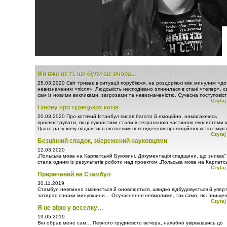
Ми вже не ті, що були ще вчора...
25.03.2020
Світ триває в ситуації порубіжжя, на роздоріжжі між минулим «до
невизначеним «після». Людськість несподівано опинилася в стані «тепер», с
сам із новими викликами, загрозами та невизначеністю. Сучасна поступовіст
Czytaj
раптово загамувала й зупинилася, зіткнувшись із муром невідомої раптової
І знову про турецьких котів
перешкоди.
20.03.2020
Про котячий Істанбул писав багато й емоційно, намагаючись
проілюструвати, як ці пухнастики стали інтегральною частиною екосистеми м
Цього разу хочу поділитися лютневим повсякденням провінційних котів ізмірс
Czytaj
Урли, що на берегах Егейського моря. Коти тут, як і по всій Туреччині, у пошан
Безцінний спадок, збережений науковцями
тому почуваються комфортно, навіть, я б сказав, домінують.
12.03.2020
„Польська мова на Карпатській Буковині. Документація спадщини, що зникає” 
стала одним із результатів роботи над проектом „Польська мова на Карпатсь
Czytaj
Буковині.
Приречений на Стамбул
30.11.2019
Стамбул невпинно змінюється й оновлюється, швидко відбудовується й упер
затирає ознаки минувшини… Осучаснення невмолиме, так само, як і знище
Czytaj
культурного обличчя османської столиці...
Я не вірю у веселку…
19.05.2019
Він обрав мене сам… Певного грудневого вечора, нахабно увірвавшись до