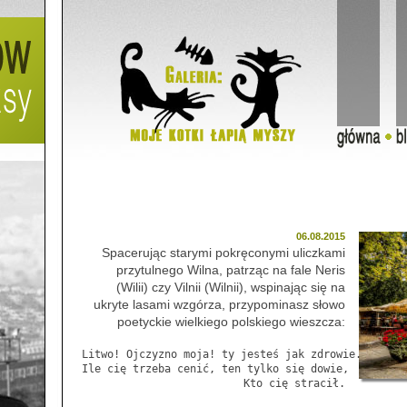
06.08.2015
Spacerując starymi pokręconymi uliczkami
przytulnego Wilna, patrząc na fale Neris
(Wilii) czy Vilnii (Wilnii), wspinając się na
ukryte lasami wzgórza, przypominasz słowo
poetyckie wielkiego polskiego wieszcza:
Litwo! Ojczyzno moja! ty jesteś jak zdrowie.

Ile cię trzeba cenić, ten tylko się dowie,
