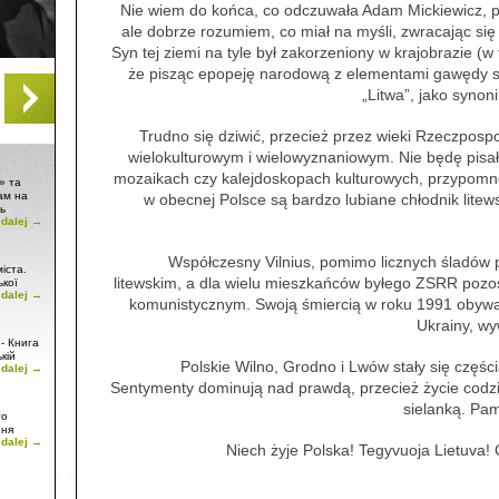
Nie wiem do końca, co odczuwała Adam Mickiewicz, pi
ale dobrze rozumiem, co miał na myśli, zwracając się
Syn tej ziemi na tyle był zakorzeniony w krajobrazie (w
że pisząc epopeję narodową z elementami gawędy sz
„Litwa”, jako synon
Trudno się dziwić, przecież przez wieki Rzeczpospo
wielokulturowym i wielowyznaniowym. Nie będę pisał
mozaikach czy kalejdoskopach kulturowych, przypom
» та
ам на
w obecnej Polsce są bardzo lubiane chłodnik litews
ь
 dalej →
Współczesny Vilnius, pomimo licznych śladów p
іста.
litewskim, a dla wielu mieszkańców byłego ZSRR pozo
ької
 dalej →
і, а
komunistycznym. Swoją śmiercią w roku 1991 obywat
Ukrainy, w
- Книга
кій
Polskie Wilno, Grodno i Lwów stały się częścią
 dalej →
Sentymenty dominują nad prawdą, przecież życie codz
sielanką. Pami
то
ння
 dalej →
Niech żyje Polska! Tegyvuoja Lietuva