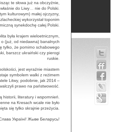
sząc te słowa już na obczyźnie,
 właśnie do Liwy… nie do Polski.
 tym kulturowym) małej ojczyzny,
lacheckiej wykorzystał toponim
imiczną synekdochę całej Polski.
lita była krajem wieloetnicznym,
 o (już, od niedawna) banalnych
nę tylko, że pomimo schabowego
ki, barszcz ukraiński czy pierogi
ruskie.
olskości, jest wyraźnie miastem
staje symbolem walki z reżimem
ele Litwy, podobnie, jak 2014 –
ywalczyli prawo na państwowość.
 historii, literatury i wspomnień.
ienne na Kresach wcale nie było
ęta się tylko skrajnie przeżycia.
! Слава Україні! Жыве Беларусь!