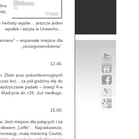
udna
iej.
ie herbaty wypite… jeszcze jeden
wysiłek i wizyta w Uniwerku…
lentano” – wspaniałe miejsce dla
„niczegonierobienia”.
12.45.
h. Zbiór prac pokonferencyjnych
zas leci... za pół godziny idę do
iędzyczasie padało – śnieg! A w
Madrycie do +26. Już niedługo.
15.00.
. Jest miejsce dla palących i sa
 słowem „Leffe”... Najciekawsze,
horwację, małą mieścinę Cavtat,