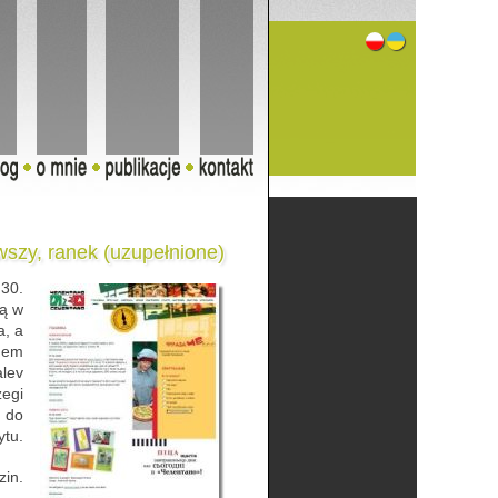
wszy, ranek (uzupełnione)
.30.
ą w
a, a
edem
alev
zegi
, do
ytu.
zin.