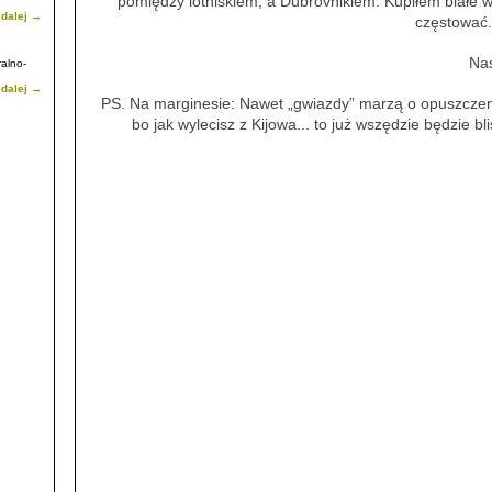
pomiędzy lotniskiem, a Dubrovnikiem. Kupiłem białe w
 dalej →
о
częstować.
и та
Nas
ralno-
 dalej →
esor
PS. Na marginesie: Nawet „gwiazdy” marzą o opuszczeniu
 Kultury
abinetu
bo jak wylecisz z Kijowa... to już wszędzie będzie bl
ia.
sytetu