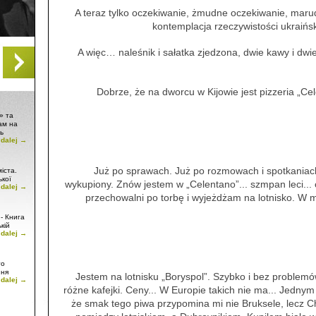
A teraz tylko oczekiwanie, żmudne oczekiwanie, mar
kontemplacja rzeczywistości ukraińsk
A więc… naleśnik i sałatka zjedzona, dwie kawy i dw
Dobrze, że na dworcu w Kijowie jest pizzeria „Ce
» та
ам на
ь
 dalej →
Już po sprawach. Już po rozmowach i spotkaniac
іста.
ької
wykupiony. Znów jestem w „Celentano”... szmpan leci... c
 dalej →
і, а
przechowalni po torbę i wyjeżdżam na lotnisko. W m
- Книга
кій
 dalej →
то
ння
Jestem na lotnisku „Boryspol”. Szybko i bez problemów
 dalej →
różne kafejki. Ceny... W Europie takich nie ma... Jednym
że smak tego piwa przypomina mi nie Bruksele, lecz C