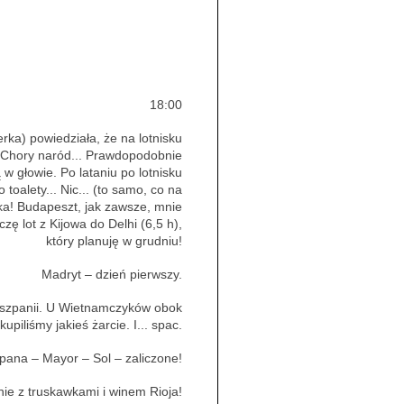
18:00
rka) powiedziała, że na lotnisku
a. Chory naród... Prawdopodobnie
w głowie. Po lataniu po lotnisku
oalety... Nic... (to samo, co na
ka! Budapeszt, jak zawsze, mnie
zę lot z Kijowa do Delhi (6,5 h),
który planuję w grudniu!
Madryt – dzień pierwszy.
Hiszpanii. U Wietnamczyków obok
kupiliśmy jakieś żarcie. I... spac.
pana – Mayor – Sol – zaliczone!
nie z truskawkami i winem Rioja!