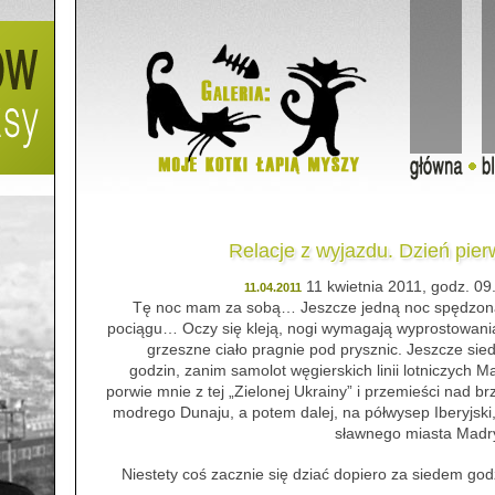
Relacje z wyjazdu. Dzień pier
11 kwietnia 2011, godz. 09
11.04.2011
Tę noc mam za sobą… Jeszcze jedną noc spędzon
pociągu… Oczy się kleją, nogi wymagają wyprostowani
grzeszne ciało pragnie pod prysznic. Jeszcze si
godzin, zanim samolot węgierskich linii lotniczych M
porwie mnie z tej „Zielonej Ukrainy” i przemieści nad br
modrego Dunaju, a potem dalej, na półwysep Iberyjski
sławnego miasta Madr
Niestety coś zacznie się dziać dopiero za siedem god