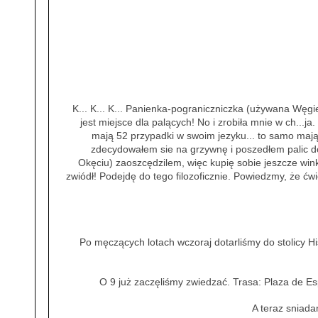
K... K... K... Panienka-pograniczniczka (używana Węgie
jest miejsce dla palących! No i zrobiła mnie w ch...j
mają 52 przypadki w swoim jezyku... to samo mają 
zdecydowałem sie na grzywnę i poszedłem palic do t
Okęciu) zaoszcędzilem, więc kupię sobie jeszcze win
zwiódł! Podejdę do tego filozoficznie. Powiedzmy, że ćwic
Po męczących lotach wczoraj dotarliśmy do stolicy 
O 9 już zaczęliśmy zwiedzać. Trasa: Plaza de Es
A teraz sniada