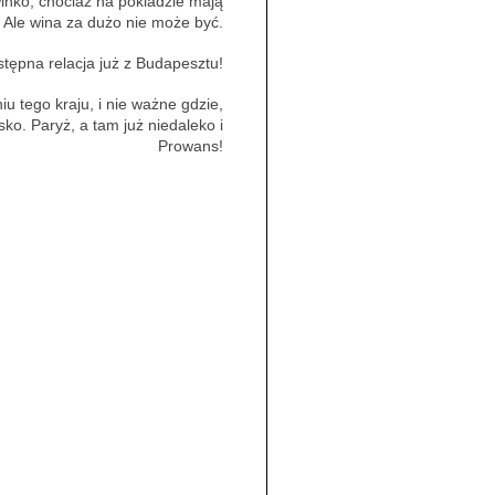
inko, chociaż na pokladzie mają
 Ale wina za dużo nie może być.
tępna relacja już z Budapesztu!
 tego kraju, i nie ważne gdzie,
isko. Paryż, a tam już niedaleko i
Prowans!