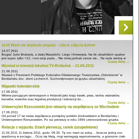
Jeśli Wam nie dopisała pogoda - róbcie zdjęcia kotom
14.07.2011
Brugia! Jutro Bruksela, a dalej Maastricht, Liege i Antwerpia. Na tle ukraińskich upalow
jest super, tylko +12, i non-stop pada... Nie mniej jednak ciesze sie... Na razie siedzę w
Czytaj dalej →
hotelu i... zrobiłem zdjecie kotkowi, który będzie okrasą mojej kolekcji. Jest wykonany w
Wywiad w telewizji lokalnej TV-Brdiańsk – 21.06.2011
stylu kota z Istambulu! Mam nadziję, że będą kolegować się! To dopiero integracja!!!.
21.06.2011
Wywiad z Prezesem Polskiego Kulturalno-Oświatowego Towarzystwa „Odrodzenie” w
Berdiańsku doc. drem Lechem A. Suchomłynowym (w języku ukraińskim).
Czytaj dalej →
Migawki holenderskie
17.06.2011
Wbrew panującym stereotypom o Holandii jako kraju trawki, piwa, serów, wiatraków,
kanałów, rowerów oraz legalnej prostytucji i tolerancji do...
Czytaj dalej →
Uniwersytet Rzeszowski jest otwarty na współpracę ze Wschodem
17.06.2011
Od ponad 17 lat trawa współpraca pomiędzy polskim środowiskiem w Berdiańsku i
Uniwersytetem Rzeszowskim. Po raz pierwszy w roku 1994 czteroosobowa grupka
Czytaj dalej →
młodzieży ...
Relacje z wyjazdu. Dzień pierwszy, ranek (uzupełnione)
11.04.2011
11 kiwtnia 2011, godz. 09.30. Tę noc mam za sobą… Jeszcze jedną noc
spędzoną w pociągu… Oczy się kleją, nogi wymagają wyprostowania, a grzeszne ciało