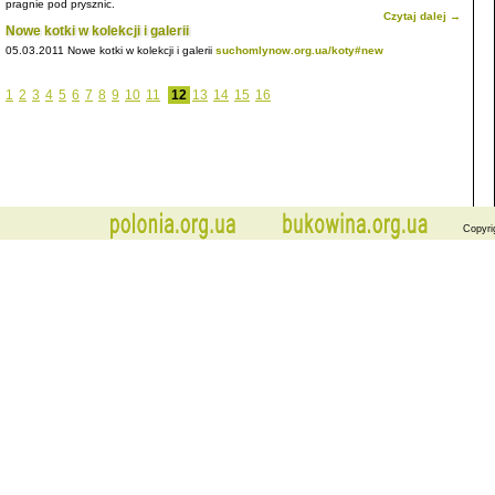
pragnie pod prysznic.
Czytaj dalej →
Nowe kotki w kolekcji i galerii
05.03.2011
Nowe kotki w kolekcji i galerii
suchomlynow.org.ua/koty#new
1
2
3
4
5
6
7
8
9
10
11
12
13
14
15
16
Copyri