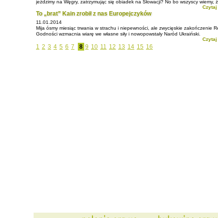
jeździmy na Węgry, zatrzymując się obiadek na Słowacji? No bo wszyscy wiemy, że
Czytaj
To „brat” Kain zrobił z nas Europejczyków
11.01.2014
Mija ósmy miesiąc trwania w strachu i niepewności, ale zwycięskie zakończenie R
Godności wzmacnia wiarę we własne siły i nowopowstały Naród Ukraiński.
Czytaj
1
2
3
4
5
6
7
8
9
10
11
12
13
14
15
16