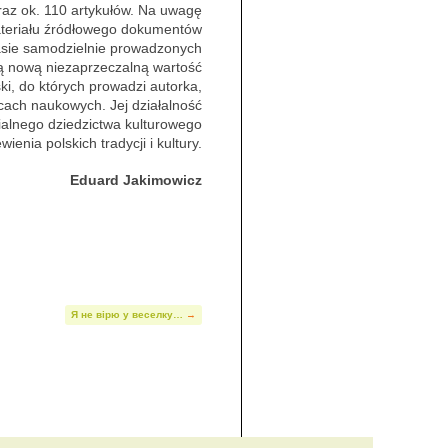
raz ok. 110 artykułów. Na uwagę
ateriału źródłowego dokumentów
asie samodzielnie prowadzonych
ą nową niezaprzeczalną wartość
ski, do których prowadzi autorka,
cach naukowych. Jej działalność
alnego dziedzictwa kulturowego
enia polskich tradycji i kultury.
Eduard Jakimowicz
Я не вірю у веселку…
→