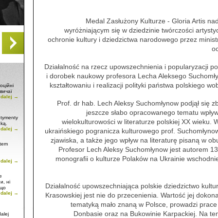
Medal Zasłużony Kulturze - Gloria Artis n
wyróżniającym się w dziedzinie twórczości artystycz
ochronie kultury i dziedzictwa narodowego przez minist
o
Działalność na rzecz upowszechnienia i popularyzacji p
i dorobek naukowy profesora Lecha Aleksego Suchomł
kształtowaniu i realizacji polityki państwa polskiego wo
оційні
вичаї
 dalej →
Prof. dr hab. Lech Aleksy Suchomłynow podjął się z
jeszcze słabo opracowanego tematu wpływ
entymenty
wielokulturowości w literaturze polskiej XX wieku
nką.
 dalej →
ukraińskiego pogranicza kulturowego prof. Suchomłyno
zjawiska, a także jego wpływ na literaturę pisaną w ob
utem
Profesor Lech Aleksy Suchomłynow jest autorem 13
monografii o kulturze Polaków na Ukrainie wschodniej i
 dalej →
święto
е
и, ні
Działalność upowszechniająca polskie dziedzictwo kultu
 що
 dalej →
Krasowskiej jest nie do przecenienia. Wartość jej dokon
tematyką mało znaną w Polsce, prowadzi prace
Donbasie oraz na Bukowinie Karpackiej. Na te
alej