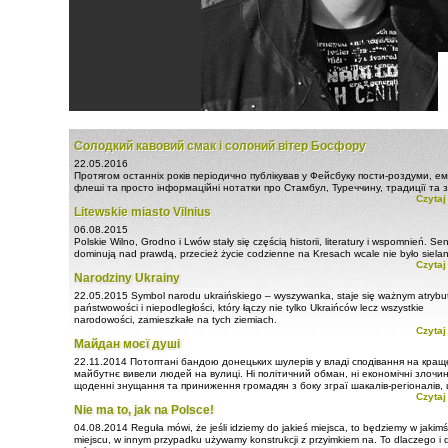
Солодкий кавовий смак і солоний вітер Босфору
22.05.2016
Протягом останніх років періодично публікував у Фейсбуку пости-роздуми, ем
флеші та просто інформаційні нотатки про Стамбул, Туреччину, традиції та з
Czytaj
імперії Османів. Сподіваюся, що мені вдалося ...
Litewskie miasto Vilnius
06.08.2015
Polskie Wilno, Grodno i Lwów stały się częścią historii, literatury i wspomnień. S
dominują nad prawdą, przecież życie codzienne na Kresach wcale nie było siela
Czytaj
Pamięta się tylko skrajnie przeżycia.
Narodziny Ukrainy
Niech żyje Polska! Tegyvuoja Lietuva! Слава Україні! Жыве Беларусь!
22.05.2015
Symbol narodu ukraińskiego – wyszywanka, staje się ważnym atryb
państwowości i niepodległości, który łączy nie tylko Ukraińców lecz wszystkie
narodowości, zamieszkałe na tych ziemiach.
Czytaj
Od niedawna w dniu 21 maja w Ukrainie jest obchodzony Dzień Wyszywanki. To 
Майдан моєї душі
nabiera szczególnego znaczenia...
22.11.2014
Потоптані бандою донецьких шулерів у владі сподівання на кращ
майбутнє вивели людей на вулиці. Ні політичний обман, ні економічні злочин
щоденні знущання та приниження громадян з боку зграї шакалів-регіоналів,
Czytaj
окопалася на київських пагорбах, а саме зневага до людини ...
Nie ma to, jak na Polsce!
04.08.2014
Reguła mówi, że jeśli idziemy do jakieś miejsca, to będziemy w jakimś
miejscu, w innym przypadku używamy konstrukcji z przyimkiem na. To dlaczego i d