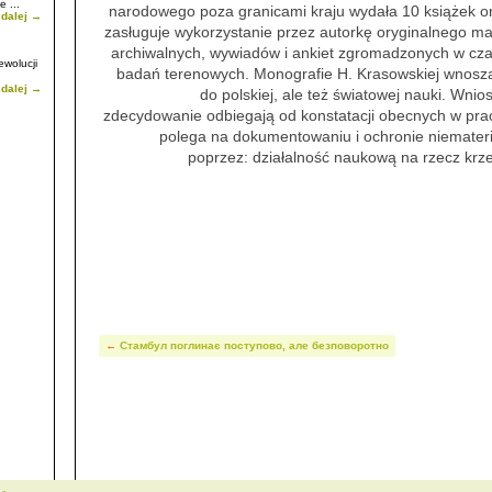
 ...
narodowego poza granicami kraju wydała 10 książek o
 dalej →
zasługuje wykorzystanie przez autorkę oryginalnego m
archiwalnych, wywiadów i ankiet zgromadzonych w cz
ewolucji
badań terenowych. Monografie H. Krasowskiej wnosz
 dalej →
do polskiej, ale też światowej nauki. Wnio
zdecydowanie odbiegają od konstatacji obecnych w pra
polega na dokumentowaniu i ochronie niemateri
poprzez: działalność naukową na rzecz krzewi
←
Стамбул поглинає поступово, але безповоротно