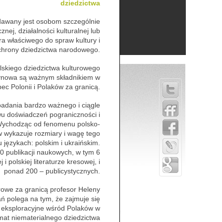
dziedzictwa
adawany jest osobom szczególnie
nej, działalności kulturalnej lub
ra właściwego do spraw kultury i
chrony dziedzictwa narodowego.
olskiego dziedzictwa kulturowego
ynowa są ważnym składnikiem w
bec Polonii i Polaków za granicą.
badania bardzo ważnego i ciągle
u doświadczeń pograniczności i
. Wychodząc od fenomenu polsko-
w wykazuje rozmiary i wagę tego
u językach: polskim i ukraińskim.
0 publikacji naukowych, w tym 6
 polskiej literaturze kresowej, i
ponad 200 – publicystycznych.
rowe za granicą profesor Heleny
ań polega na tym, że zajmuje się
 eksploracyjne wśród Polaków w
mat niematerialnego dziedzictwa