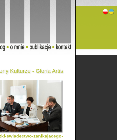
ny Kulturze - Gloria Artis
azki-swiadectwo-zanikajacego-