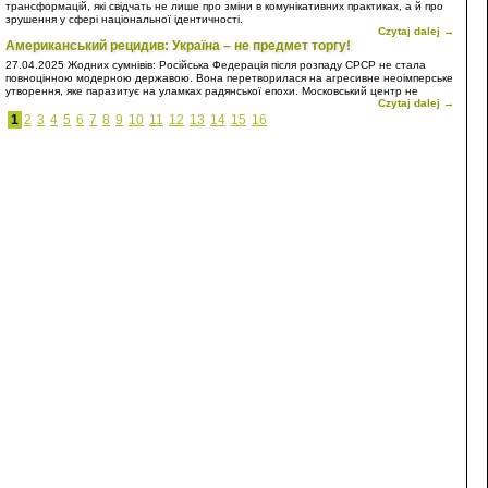
трансформацій, які свідчать не лише про зміни в комунікативних практиках, а й про
зрушення у сфері національної ідентичності.
Czytaj dalej →
Американський рецидив: Україна – не предмет торгу!
27.04.2025
Жодних сумнівів: Російська Федерація після розпаду СРСР не стала
повноцінною модерною державою. Вона перетворилася на агресивне неоімперське
утворення, яке паразитує на уламках радянської епохи. Московський центр не
Czytaj dalej →
просто відмовився інтегруватися у світову спільноту на засадах рівноправного
партнерства, він обрав шлях домінування, підкорення та експансії. Власне, Росія є
1
2
3
4
5
6
7
8
9
10
11
12
13
14
15
16
типовою неоколонією – лише з тією відмінністю, що вона прагне сама бути
метрополією.