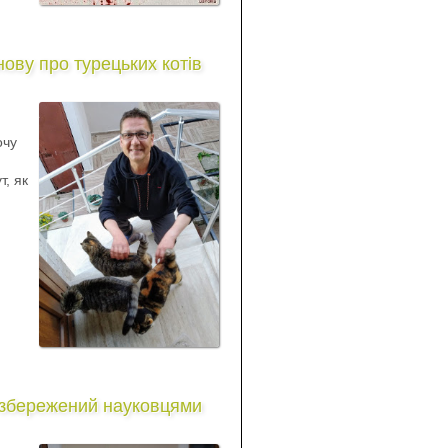
знову про турецьких котів
,
очу
т, як
 збережений науковцями