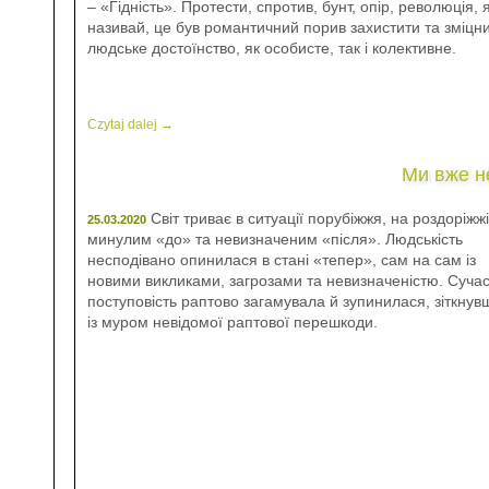
– «Гідність». Протести, спротив, бунт, опір, революція, 
називай, це був романтичний порив захистити та зміцн
людське достоїнство, як особисте, так і колективне.
Czytaj dalej →
Ми вже не
Світ триває в ситуації порубіжжя, на роздоріжжі
25.03.2020
минулим «до» та невизначеним «після». Людськість
несподівано опинилася в стані «тепер», сам на сам із
новими викликами, загрозами та невизначеністю. Суча
поступовість раптово загамувала й зупинилася, зіткнув
із муром невідомої раптової перешкоди.