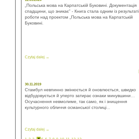
„Польська мова на Карпатській Буковині. Документація
спадщини, що зникає” - Книга стала одним із результаті
роботи над проектом „Польська мова на Карпатській
Буковині.
Czytaj dalej →
30.11.2019
Стамбул невпинно змінюється й оновлюється, швидко
відбудовується й уперто затирає ознаки минувшини…
Осучаснення невмолиме, так само, як і знищення
культурного обличчя османської столиці...
Czytaj dalej →