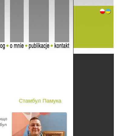
Стамбул Памука
Якщо
мбул
ю