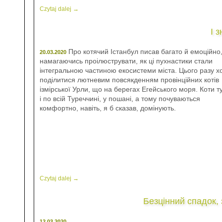
Czytaj dalej →
І 
Про котячий Істанбул писав багато й емоційно
20.03.2020
намагаючись проілюструвати, як ці пухнастики стали
інтегральною частиною екосистеми міста. Цього разу х
поділитися лютневим повсякденням провінційних котів
ізмірської Урли, що на берегах Егейського моря. Коти ту
і по всій Туреччині, у пошані, а тому почуваються
комфортно, навіть, я б сказав, домінують.
Czytaj dalej →
Безцінний спадок,
12.03.2020