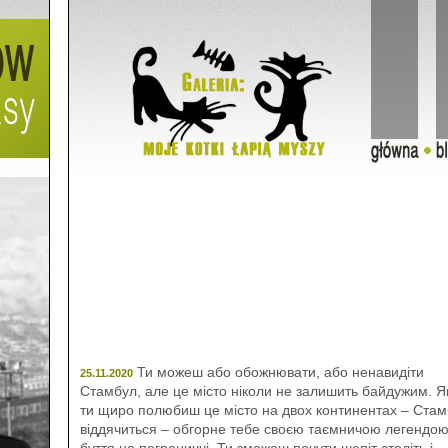
Ти можеш або обожнювати, або ненавидіти
25.11.2020
Стамбул, але це місто ніколи не залишить байдужим. 
ти щиро полюбиш це місто на двох континентах – Ста
віддячиться – обгорне тебе своєю таємничою легендо