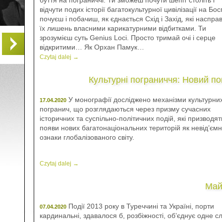
буття на пограниччі. Ти зможеш почути шепіт століть і
відчути подих історії багатокультурної цивілізації на Бос
почуєш і побачиш, як єднається Схід і Захід, які насправ
їх лишень власними карикатурними відбитками. Ти
зрозумієш суть Genius Loci. Просто тримай очі і серце
відкритими… Як Орхан Памук…
Czytaj dalej →
Культурні пограниччя: Новий по
У монографії досліджено механізми культурни
17.04.2020
погранич, що розглядаються через призму сучасних
історичних та суспільно-політичних подій, які призводят
появи нових багатонаціональних територій як невід’ємн
ознаки глобалізованого світу.
Czytaj dalej →
Май
Події 2013 року в Туреччині та Україні, порти
07.04.2020
кардинальні, здавалося б, розбіжності, об’єднує одне с