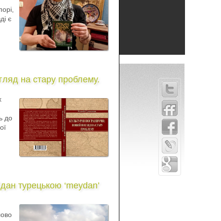
порі,
ді є
гляд на стару проблему.
х
ь до
ої
дан турецькою ‘meydan’
лово