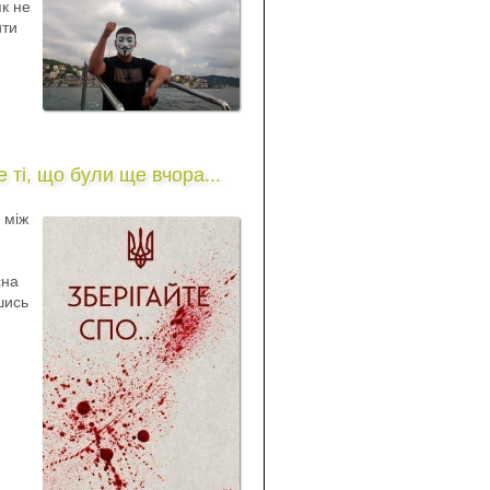
як не
ити
 ті, що були ще вчора...
 між
сна
шись