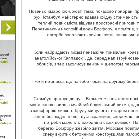
Новенькі хмарочоси, жовті таксі, показово прибрані 
рух. Істанбул майстерно вдавав східну стриманість 
теплий подих міста віщував пристрасні пригоди та
Перетинаючи неспокійні води Босфору, я помітив, я
пагорби запалюють вечірні вогні, змінюючи 
Коли набридають міські пейзажі чи тривіальні краєв
trzeni
анатолійської Каппадокії, де, серед напівзруйнова
zliwe
 dalej →
обрисів, вітер заколисує вечірнім шепотом перськ
y
Ніколи не знаєш, що на тебе чекає на другому берез
 dalej →
nie
Стамбул прагнув дощу… Втомлене спекотним повітр
ć i
 dalej →
місто сповільнило звичайний божевільний ритм і, зда
атмосферою липкого бруду минулого і тягарем неви
зеніті: безлюдні площі, пусті крамниці, спорожнілі 
opejskim
ie)
потреби мало хто виходив із своїх домівок. На
 dalej →
берегах Босфору жевріло життя. Морське повітр
спеку вкритих бетонними конструкціями пагорбів
czną