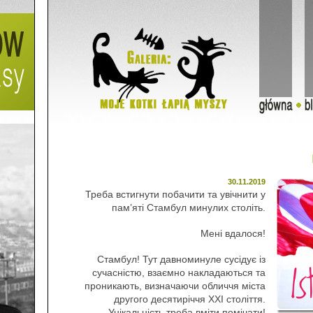
30.11.2019
Треба встигнути побачити та увічнити у
пам’яті Стамбул минулих століть.
Мені вдалося!
Стамбул! Тут давноминуле сусідує із
сучасністю, взаємно накладаються та
проникають, визначаючи обличчя міста
другого десятиріччя ХХІ століття.
Унікальність треба вміти помічати!