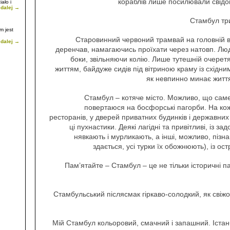
кораблів лише посилювали свідом
ało i
 dalej →
Стамбул три
m jest
Старовинний червоний трамвай на головній ву
 dalej →
деренчав, намагаючись проїхати через натовп. Люд
a
боки, звільняючи колію. Лише тутешній очерет
ientu i
життям, байдуже сидів під вітриною краму із східн
ył z tą
iskiem
як невпинно минає жит
ało tu
oleskiej
Стамбул – котяче місто. Можливо, що саме
повертаюся на босфорські пагорби. На кож
ресторанів, у дверей приватних будинків і державних
ці пухнастики. Деякі лагідні та привітливі, із 
нявкають і мурликають, а інші, можливо, пізн
здається, усі турки їх обожнюють), із ос
Пам’ятайте – Стамбул – це не тільки історичні п
Стамбульський післясмак гіркаво-солодкий, як свіжо
Мій Стамбул кольоровий, смачний і запашний. Істан