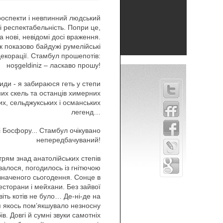
проспекти і невпинний людський
і респектабельність. Попри це,
 нові, невідомі досі враження.
к показово байдужі румелійські
декорації. Стамбул прошепотів:
нoşgeldiniz – ласкаво прошу!
иди - я забираюся геть у степи
них скель та останців химерних
их, сельджукських і османських
легенд…
і Босфору... Стамбул очікувано
непередбачуваний!
ям знад анатолійських степів
валося, погодилось із гнітючою
значеного сьогодення. Сонце в
ресторани і мейхани. Без зайвої
віть котів не було… Де-ні-де на
я якось пом’якшувало незносну
. Довгі й сумні звуки самотніх