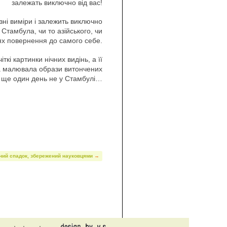
залежать виключно від вас!
зні виміри і залежить виключно
 Стамбула, чи то азійського, чи
ях повернення до самого себе.
ткі картинки нічних видінь, а її
ка малювала образи витончених
, ще один день не у Стамбулі…
ний спадок, збережений науковцями
→