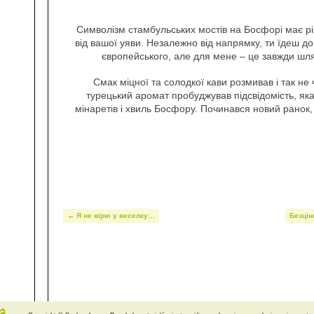
Символізм стамбульських мостів на Босфорі має рі
від вашої уяви. Незалежно від напрямку, ти їдеш до
європейського, але для мене – це завжди шл
Смак міцної та солодкої кави розмивав і так не чі
турецький аромат пробуджував підсвідомість, я
мінаретів і хвиль Босфору. Починався новий ранок
←
Я не вірю у веселку…
Безцін