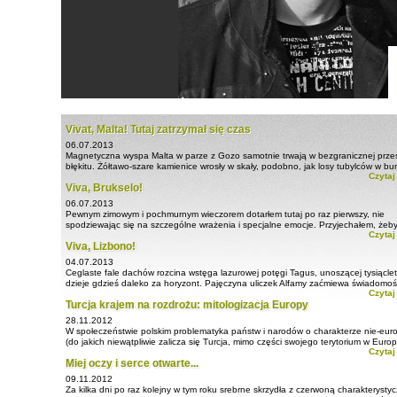
Vivat, Malta! Tutaj zatrzymał się czas
06.07.2013
Magnetyczna wyspa Malta w parze z Gozo samotnie trwają w bezgranicznej przes
błękitu. Żółtawo-szare kamienice wrosły w skały, podobno, jak losy tubylców w bur
Czytaj
dzieje swojej krainy. ...
Viva, Brukselo!
06.07.2013
Pewnym zimowym i pochmurnym wieczorem dotarłem tutaj po raz pierwszy, nie
spodziewając się na szczególne wrażenia i specjalne emocje. Przyjechałem, żeb
Czytaj
zaliczyć to miasto, ponieważ leżało ...
Viva, Lizbono!
04.07.2013
Ceglaste fale dachów rozcina wstęga lazurowej potęgi Tagus, unoszącej tysiąclet
dzieje gdzieś daleko za horyzont. Pajęczyna uliczek Alfamy zaćmiewa świadomoś
Czytaj
miesza rzeczywistość z historią. ...
Turcja krajem na rozdrożu: mitologizacja Europy
28.11.2012
W społeczeństwie polskim problematyka państw i narodów o charakterze nie-eur
(do jakich niewątpliwie zalicza się Turcja, mimo części swojego terytorium w Europ
Czytaj
praktycznie nie istnieje. Trudno przytoczyć nawet jakiekolwiek ...
Miej oczy i serce otwarte...
09.11.2012
Za kilka dni po raz kolejny w tym roku srebrne skrzydła z czerwoną charakterysty