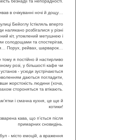
ість безнадії та непорадності.
вав в очікуванні ночі й дощу…
лиці Бейоглу Істікляль вперто
и налякано розбігалися у різні
яний кіт, утомлений метушнею і
ими солодощами та спостерігав,
тя… Порух, рейвах, шарварок…
 тому я постійно й настирливо
ному розі, у більшості кафе чи
 установ - усюди зустрічаються
задоволенням даються погладити,
авши жорстокість людини (хоча,
трахом стороняться та втікають.
ам’ятки і смачна кухня, це ще й
котики!
зварена кава, що п’ється після
примарних сновидінь.
бул - місто емоцій, а враження