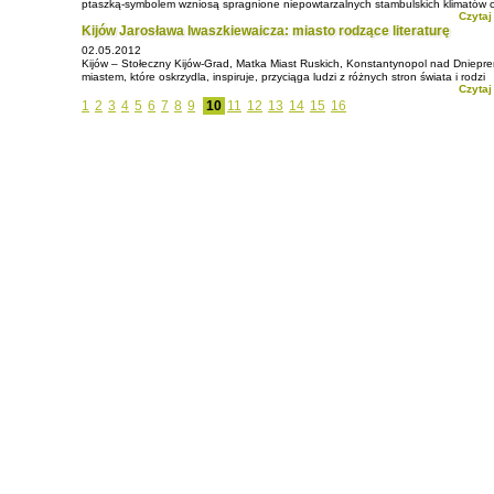
ptaszką-symbolem wzniosą spragnione niepowtarzalnych stambulskich klimatów ci
Czytaj
duszę ponad chmury listopadowej ukraińskiej jesieni.
Kijów Jarosława Iwaszkiewaicza: miasto rodzące literaturę
02.05.2012
Kijów – Stołeczny Kijów-Grad, Matka Miast Ruskich, Konstantynopol nad Dniepre
miastem, które oskrzydla, inspiruje, przyciąga ludzi z różnych stron świata i rodzi
Czytaj
literaturę”.
1
2
3
4
5
6
7
8
9
10
11
12
13
14
15
16
Tu, na brzegach siwego Borysfenu krzyżowały się drogi prowadzące z Północy n
Południe i ze Wschodu na Zachód, tu mieszały się nurty kulturowo-obyczajowe Or
Okcydentu, tu stykały się interesy Bizancjum i Rzymu. Kijów od zawsze związany b
wielką, tajemniczą rzeką. Poprzecinane niezliczonymi jarami, górujące nad rozlew
Dniepru wzgórza, okazały się idealnym miejscem na założenie osady. Nie brakow
zwierzyny, grzybów i jagód, gdyż średniowieczny Kijów leżał na skraju ogromnej p
puszczy. Rzeka dostarczała ryb, odgradzała od nieprzyjaciół i służyła jako trakt
komunikacyjny, łączący stolicę Rusi ze światem.