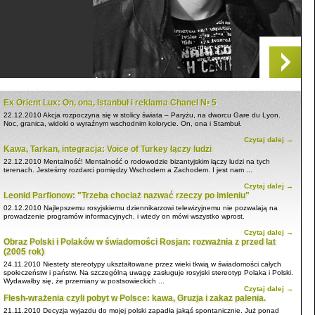
Ex Orient Lux: On, ona, Istanbuł i reklama Chanel № 5
22.12.2010
Akcja rozpoczyna się w stolicy świata – Paryżu, na dworcu Gare du Lyon.
Noc, granica, widoki o wyraźnym wschodnim kolorycie. On, ona i Stambuł.
Czytaj dalej →
Kawa, Tarkan, integracja: Voice of Turkey łączy ludzi
22.12.2010
Mentalność! Mentalność o rodowodzie bizantyjskim łączy ludzi na tych
terenach. Jesteśmy rozdarci pomiędzy Wschodem a Zachodem. I jest nam ...
Czytaj dalej →
Leonid Parfionow: "Trzeba chociaż nazwać rzeczy po imieniu"
02.12.2010
Najlepszemu rosyjskiemu dziennikarzowi telewizyjnemu nie pozwalają na
prowadzenie programów informacyjnych, i wtedy on mówi wszystko wprost.
Czytaj dalej →
Obraz Polski i Polaków w świadomości Rosjan: rozważnia z przed lat
(2005 rok)
24.11.2010
Niestety stereotypy ukształtowane przez wieki tkwią w świadomości całych
społeczeństw i państw. Na szczególną uwagę zasługuje rosyjski stereotyp Polaka i Polski.
Wydawałby się, że przemiany w postsowieckich ...
Czytaj dalej →
Flesh-wrażenia czyli pobyt w Polsce: kawa, Gruzja i zakaz palenia.
21.11.2010
Decyzja wyjazdu do mojej polski zapadła jakąś spontanicznie. Już ponad