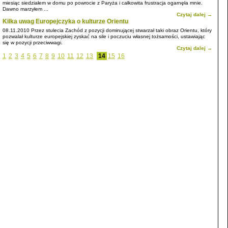
miesiąc siedziałem w domu po powrocie z Paryża i całkowita frustracja ogarnęła mnie.
Dawno marzyłem ...
Czytaj dalej →
Kilka uwag Europejczyka o kulturze Orientu
08.11.2010
Przez stulecia Zachód z pozycji dominującej stwarzał taki obraz Orientu, który
pozwalał kulturze europejskiej zyskać na sile i poczuciu własnej tożsamości, ustawiając
się w pozycji przeciwwagi.
Czytaj dalej →
1
2
3
4
5
6
7
8
9
10
11
12
13
14
15
16