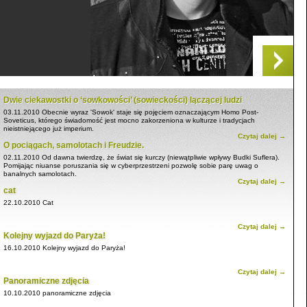
Dwie ciekawostki o ‘sowkowości’ (sowieckości) lączącej ludzi
03.11.2010
Obecnie wyraz 'Sowok' staje się pojęciem oznaczającym Homo Post-
Soveticus, którego świadomość jest mocno zakorzeniona w kulturze i tradycjach
nieistniejącego już imperium.
Czytaj dalej →
O pociągach, samolotach i Freudzie.
02.11.2010
Od dawna twierdzę, że świat się kurczy (niewątpliwie wpływy Budki Suflera).
Pomijając niuanse poruszania się w cyberprzestrzeni pozwolę sobie parę uwag o
banalnych samolotach.
Czytaj dalej →
cat
22.10.2010
Cat
Czytaj dalej →
Kolejny wyjazd do Paryża!
16.10.2010
Kolejny wyjazd do Paryża!
Czytaj dalej →
Panoramiczne zdjęcia
10.10.2010
panoramiczne zdjęcia