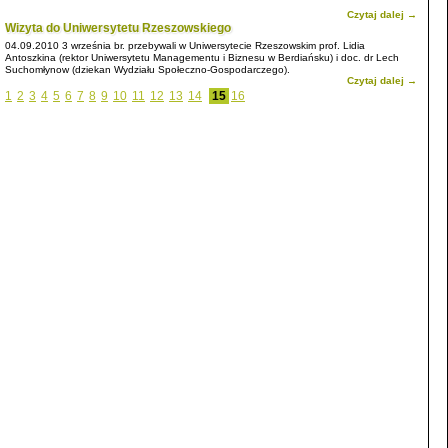
Czytaj dalej →
Wizyta do Uniwersytetu Rzeszowskiego
04.09.2010
3 września br. przebywali w Uniwersytecie Rzeszowskim prof. Lidia
Antoszkina (rektor Uniwersytetu Managementu i Biznesu w Berdiańsku) i doc. dr Lech
Suchomłynow (dziekan Wydziału Społeczno-Gospodarczego).
Czytaj dalej →
1
2
3
4
5
6
7
8
9
10
11
12
13
14
15
16